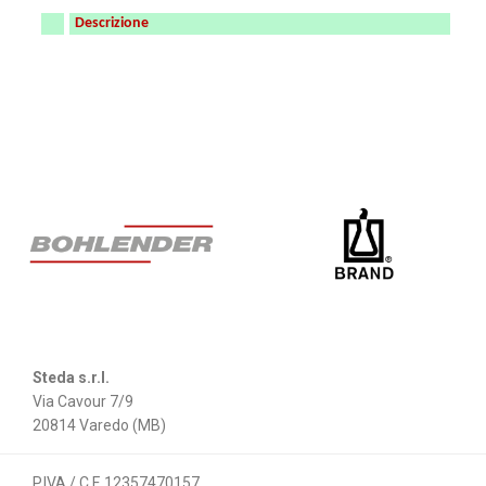
Descrizione
Steda s.r.l.
Via Cavour 7/9
20814 Varedo (MB)
P.IVA / C.F. 12357470157