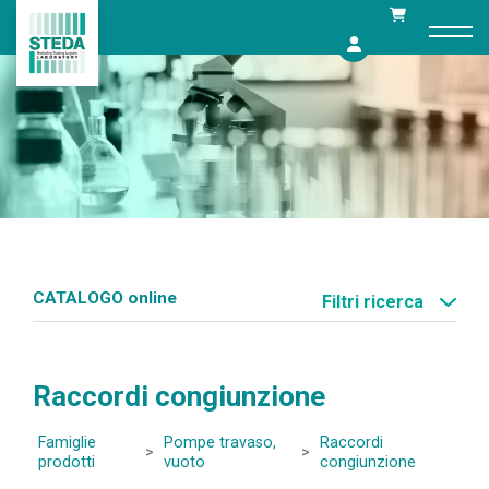
Skip
to
content
CATALOGO online
Filtri ricerca
Raccordi congiunzione
Famiglie
Pompe travaso,
Raccordi
>
>
prodotti
vuoto
congiunzione