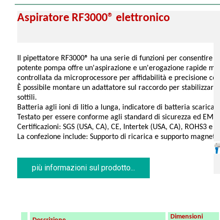
Aspiratore RF3000® elettronico
Il pipettatore RF3000® ha una serie di funzioni per consentire 
potente pompa offre un'aspirazione e un'erogazione rapide ma se
controllata da microprocessore per affidabilità e precisione cos
È possibile montare un adattatore sul raccordo per stabilizzare 
sottili.
Batteria agli ioni di litio a lunga, indicatore di batteria scarica
Testato per essere conforme agli standard di sicurezza ed EMC 
Certificazioni: SGS (USA, CA),
CE
, Intertek (USA, CA), ROHS3 e
W
La confezione include: Supporto di ricarica e supporto magneti
per ugello per l'uso con pipette di piccole dimensioni, batteria ric
da 0,45 ¼m, 5 raccordi conici di diverso colore ( blu, nero, giall
alimentazione a doppio isolamento a bassa tensione (100-240 V
più informazioni sul prodotto...
intercambiabili, coperchio del vano batteria, due filtri a mem
manuale d'uso.
Dimensioni