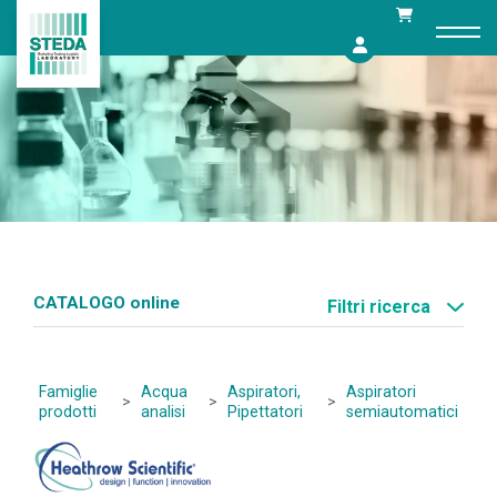
Skip
to
content
CATALOGO online
Filtri ricerca
Famiglie
Acqua
Aspiratori,
Aspiratori
>
>
>
prodotti
analisi
Pipettatori
semiautomatici