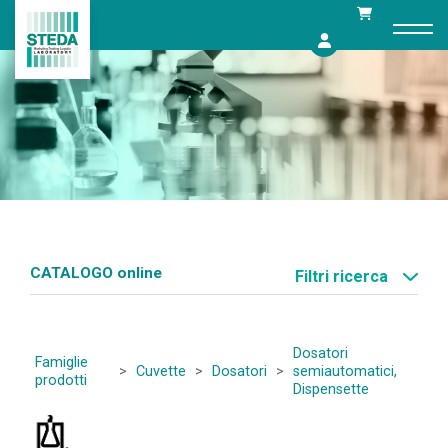
Skip
to
content
CATALOGO online
Filtri ricerca
Dosatori
Famiglie
>
Cuvette
>
Dosatori
>
semiautomatici,
prodotti
Dispensette