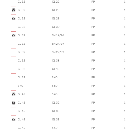
GL 32
GL 22
PP
1
GL 32
GL 25
PP
1
GL 32
GL 28
PP
1
GL 32
GL 30
PP
1
GL 32
SN 14/26
PP
1
GL 32
SN 24/29
PP
1
GL 32
SN 29/32
PP
1
GL 32
GL 38
PP
1
GL 32
GL 45
PP
1
GL 32
S 40
PP
1
S 40
S 60
PP
1
GL 45
S 40
PP
1
GL 45
GL 32
PP
1
GL 45
GL 35
PP
1
GL 45
GL 38
PP
1
GL 45
S 50
PP
1