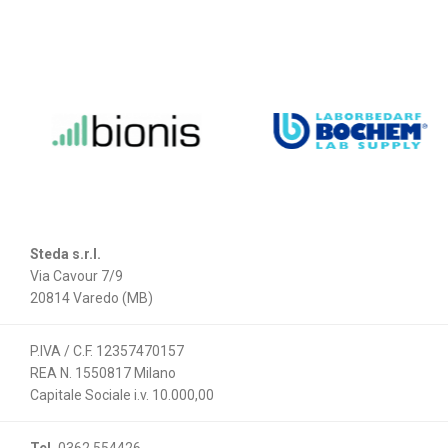
Steda s.r.l.
Via Cavour 7/9
20814 Varedo (MB)
P.IVA / C.F. 12357470157
REA N. 1550817 Milano
Capitale Sociale i.v. 10.000,00
Tel.
0362 554426