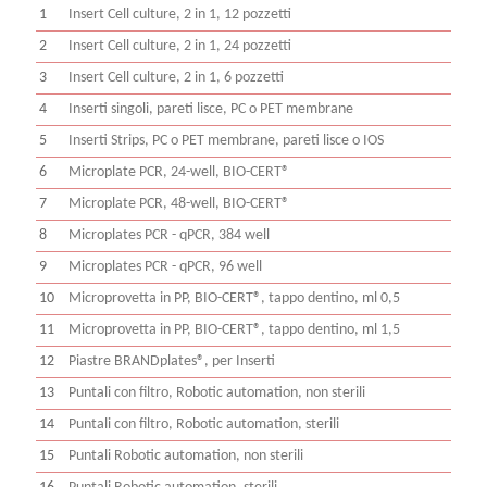
1
Insert Cell culture, 2 in 1, 12 pozzetti
2
Insert Cell culture, 2 in 1, 24 pozzetti
3
Insert Cell culture, 2 in 1, 6 pozzetti
4
Inserti singoli, pareti lisce, PC o PET membrane
5
Inserti Strips, PC o PET membrane, pareti lisce o IOS
6
Microplate PCR, 24-well, BIO-CERT®
7
Microplate PCR, 48-well, BIO-CERT®
8
Microplates PCR - qPCR, 384 well
9
Microplates PCR - qPCR, 96 well
10
Microprovetta in PP, BIO-CERT®, tappo dentino, ml 0,5
11
Microprovetta in PP, BIO-CERT®, tappo dentino, ml 1,5
12
Piastre BRANDplates®, per Inserti
13
Puntali con filtro, Robotic automation, non sterili
14
Puntali con filtro, Robotic automation, sterili
15
Puntali Robotic automation, non sterili