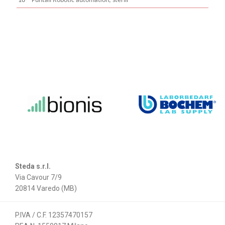
16
Puntali Robotic automation, sterili
Steda s.r.l.
Via Cavour 7/9
20814 Varedo (MB)
P.IVA / C.F. 12357470157